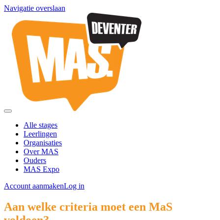
Navigatie overslaan
Alle stages
Leerlingen
Organisaties
Over MAS
Ouders
MAS Expo
Account aanmaken
Log in
Aan welke criteria moet een MaS
voldoen?