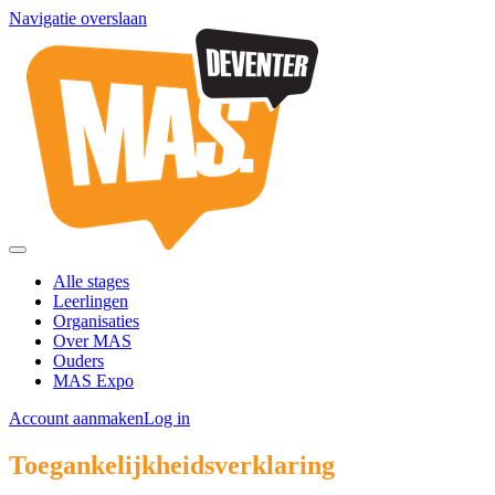
Navigatie overslaan
Alle stages
Leerlingen
Organisaties
Over MAS
Ouders
MAS Expo
Account aanmaken
Log in
Toegankelijkheidsverklaring