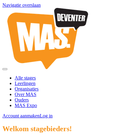
Navigatie overslaan
Alle stages
Leerlingen
Organisaties
Over MAS
Ouders
MAS Expo
Account aanmaken
Log in
Welkom stagebieders!