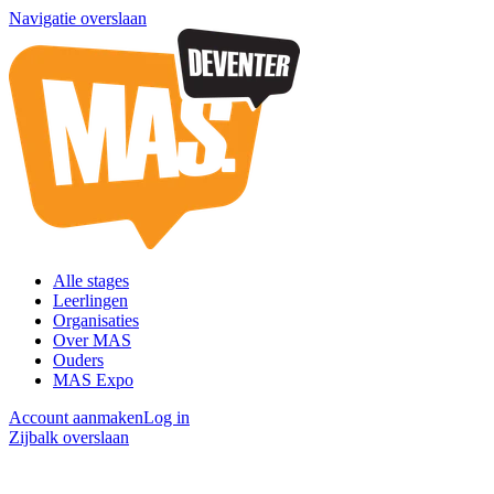
Navigatie overslaan
Alle stages
Leerlingen
Organisaties
Over MAS
Ouders
MAS Expo
Account aanmaken
Log in
Zijbalk overslaan