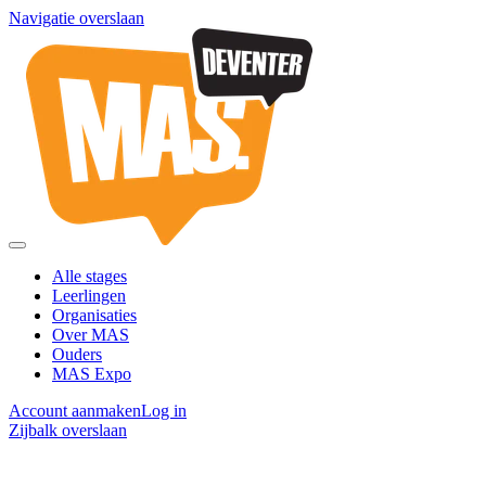
Navigatie overslaan
Alle stages
Leerlingen
Organisaties
Over MAS
Ouders
MAS Expo
Account aanmaken
Log in
Zijbalk overslaan