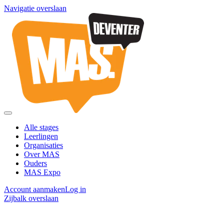
Navigatie overslaan
Alle stages
Leerlingen
Organisaties
Over MAS
Ouders
MAS Expo
Account aanmaken
Log in
Zijbalk overslaan