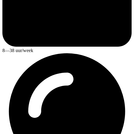
8—38 uur/week