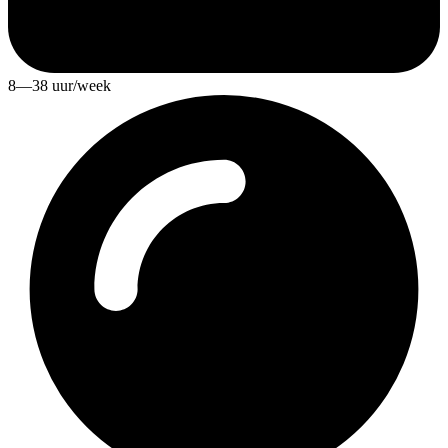
8—38 uur/week