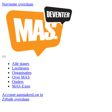
Navigatie overslaan
Alle stages
Leerlingen
Organisaties
Over MAS
Ouders
MAS Expo
Account aanmaken
Log in
Zijbalk overslaan