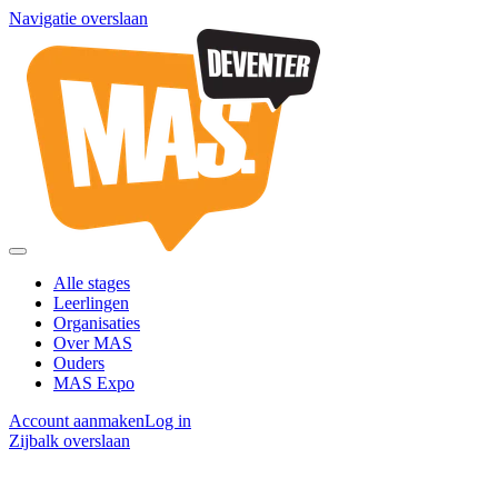
Navigatie overslaan
Alle stages
Leerlingen
Organisaties
Over MAS
Ouders
MAS Expo
Account aanmaken
Log in
Zijbalk overslaan