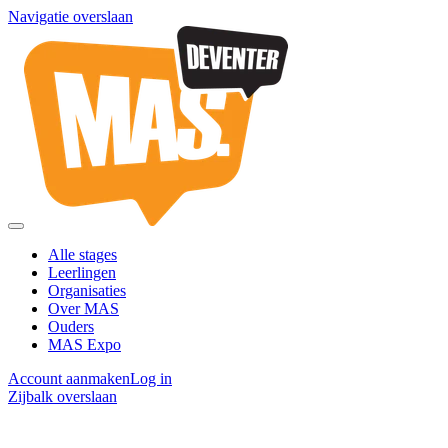
Navigatie overslaan
Alle stages
Leerlingen
Organisaties
Over MAS
Ouders
MAS Expo
Account aanmaken
Log in
Zijbalk overslaan