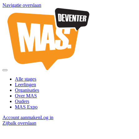
Navigatie overslaan
Alle stages
Leerlingen
Organisaties
Over MAS
Ouders
MAS Expo
Account aanmaken
Log in
Zijbalk overslaan