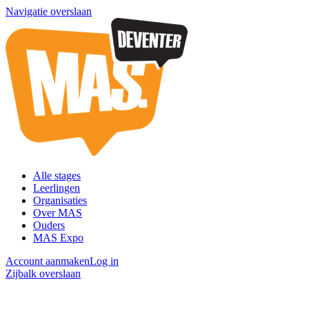
Navigatie overslaan
Alle stages
Leerlingen
Organisaties
Over MAS
Ouders
MAS Expo
Account aanmaken
Log in
Zijbalk overslaan