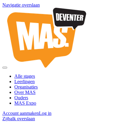
Navigatie overslaan
Alle stages
Leerlingen
Organisaties
Over MAS
Ouders
MAS Expo
Account aanmaken
Log in
Zijbalk overslaan