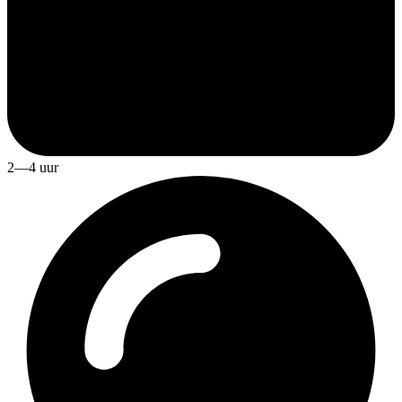
2—4 uur