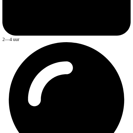
2—4 uur