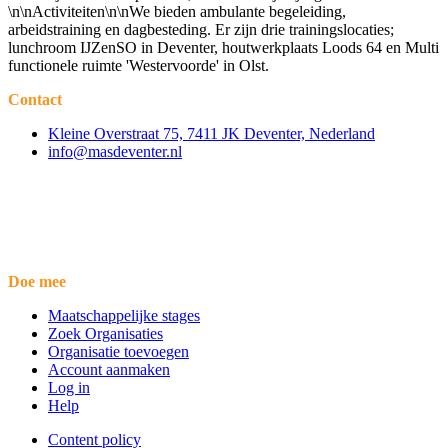
\n\nActiviteiten\n\nWe bieden ambulante begeleiding,
arbeidstraining en dagbesteding. Er zijn drie trainingslocaties;
lunchroom IJZenSO in Deventer, houtwerkplaats Loods 64 en Multi
functionele ruimte 'Westervoorde' in Olst.
Contact
Kleine Overstraat 75, 7411 JK Deventer, Nederland
info@masdeventer.nl
Doe mee
Maatschappelijke stages
Zoek Organisaties
Organisatie toevoegen
Account aanmaken
Log in
Help
Content policy