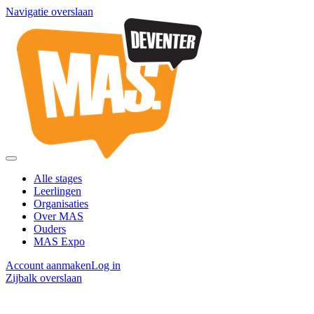
Navigatie overslaan
Alle stages
Leerlingen
Organisaties
Over MAS
Ouders
MAS Expo
Account aanmaken
Log in
Zijbalk overslaan