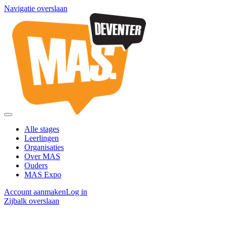
Navigatie overslaan
Alle stages
Leerlingen
Organisaties
Over MAS
Ouders
MAS Expo
Account aanmaken
Log in
Zijbalk overslaan