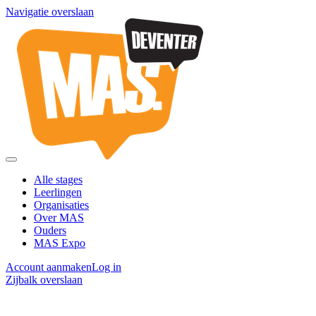
Navigatie overslaan
Alle stages
Leerlingen
Organisaties
Over MAS
Ouders
MAS Expo
Account aanmaken
Log in
Zijbalk overslaan