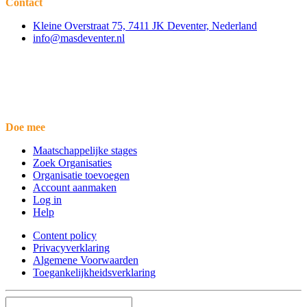
Contact
Kleine Overstraat 75, 7411 JK Deventer, Nederland
info@masdeventer.nl
Doe mee
Maatschappelijke stages
Zoek Organisaties
Organisatie toevoegen
Account aanmaken
Log in
Help
Content policy
Privacyverklaring
Algemene Voorwaarden
Toegankelijkheidsverklaring