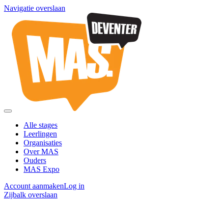
Navigatie overslaan
Alle stages
Leerlingen
Organisaties
Over MAS
Ouders
MAS Expo
Account aanmaken
Log in
Zijbalk overslaan