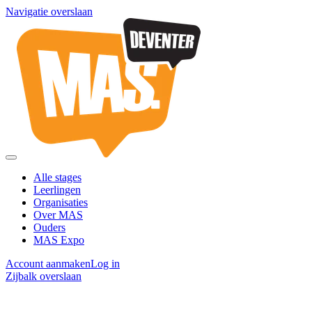
Navigatie overslaan
Alle stages
Leerlingen
Organisaties
Over MAS
Ouders
MAS Expo
Account aanmaken
Log in
Zijbalk overslaan