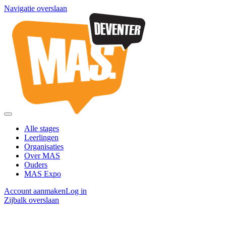
Navigatie overslaan
Alle stages
Leerlingen
Organisaties
Over MAS
Ouders
MAS Expo
Account aanmaken
Log in
Zijbalk overslaan