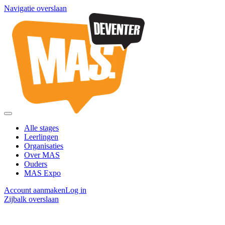
Navigatie overslaan
Alle stages
Leerlingen
Organisaties
Over MAS
Ouders
MAS Expo
Account aanmaken
Log in
Zijbalk overslaan