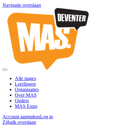
Navigatie overslaan
Alle stages
Leerlingen
Organisaties
Over MAS
Ouders
MAS Expo
Account aanmaken
Log in
Zijbalk overslaan