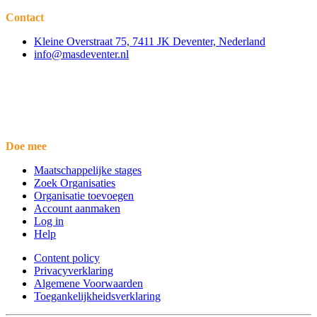
Contact
Kleine Overstraat 75, 7411 JK Deventer, Nederland
info@masdeventer.nl
Doe mee
Maatschappelijke stages
Zoek Organisaties
Organisatie toevoegen
Account aanmaken
Log in
Help
Content policy
Privacyverklaring
Algemene Voorwaarden
Toegankelijkheidsverklaring