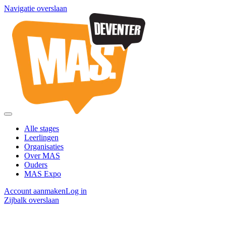
Navigatie overslaan
Alle stages
Leerlingen
Organisaties
Over MAS
Ouders
MAS Expo
Account aanmaken
Log in
Zijbalk overslaan