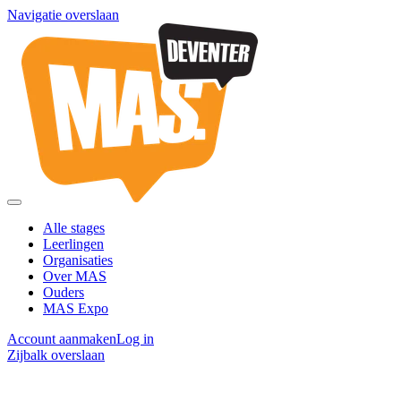
Navigatie overslaan
Alle stages
Leerlingen
Organisaties
Over MAS
Ouders
MAS Expo
Account aanmaken
Log in
Zijbalk overslaan