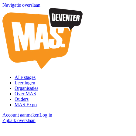
Navigatie overslaan
Alle stages
Leerlingen
Organisaties
Over MAS
Ouders
MAS Expo
Account aanmaken
Log in
Zijbalk overslaan