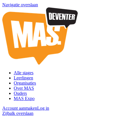
Navigatie overslaan
Alle stages
Leerlingen
Organisaties
Over MAS
Ouders
MAS Expo
Account aanmaken
Log in
Zijbalk overslaan