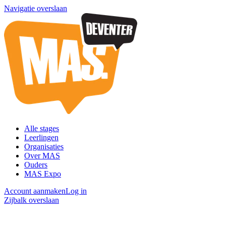
Navigatie overslaan
Alle stages
Leerlingen
Organisaties
Over MAS
Ouders
MAS Expo
Account aanmaken
Log in
Zijbalk overslaan