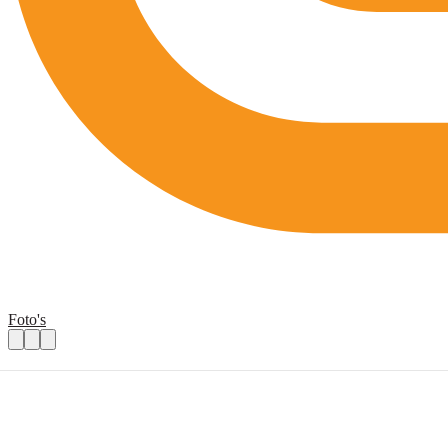
Foto's
Fietstalenten gezocht voor fietsles aan ni
Praktische informatie