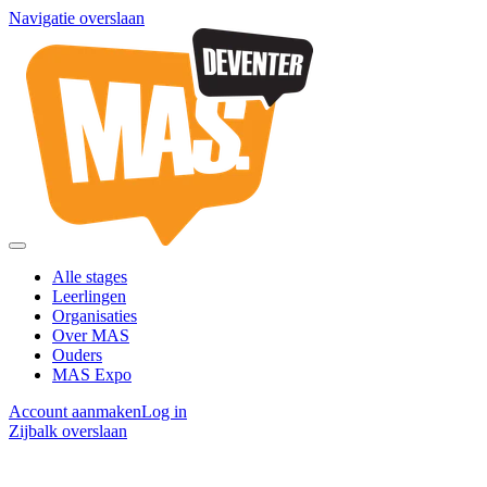
Navigatie overslaan
Alle stages
Leerlingen
Organisaties
Over MAS
Ouders
MAS Expo
Account aanmaken
Log in
Zijbalk overslaan