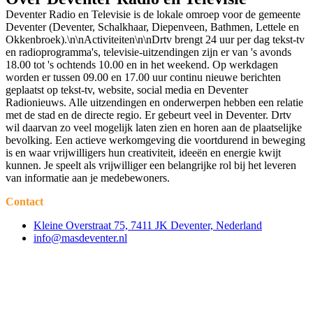
Deventer Radio en Televisie is de lokale omroep voor de gemeente
Deventer (Deventer, Schalkhaar, Diepenveen, Bathmen, Lettele en
Okkenbroek).\n\nActiviteiten\n\nDrtv brengt 24 uur per dag tekst-tv
en radioprogramma's, televisie-uitzendingen zijn er van 's avonds
18.00 tot 's ochtends 10.00 en in het weekend. Op werkdagen
worden er tussen 09.00 en 17.00 uur continu nieuwe berichten
geplaatst op tekst-tv, website, social media en Deventer
Radionieuws. Alle uitzendingen en onderwerpen hebben een relatie
met de stad en de directe regio. Er gebeurt veel in Deventer. Drtv
wil daarvan zo veel mogelijk laten zien en horen aan de plaatselijke
bevolking. Een actieve werkomgeving die voortdurend in beweging
is en waar vrijwilligers hun creativiteit, ideeën en energie kwijt
kunnen. Je speelt als vrijwilliger een belangrijke rol bij het leveren
van informatie aan je medebewoners.
Contact
Kleine Overstraat 75, 7411 JK Deventer, Nederland
info@masdeventer.nl