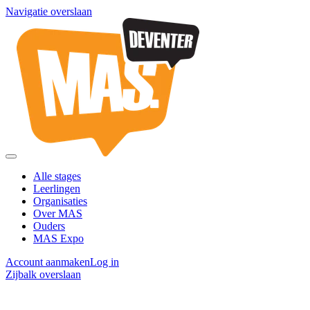
Navigatie overslaan
Alle stages
Leerlingen
Organisaties
Over MAS
Ouders
MAS Expo
Account aanmaken
Log in
Zijbalk overslaan