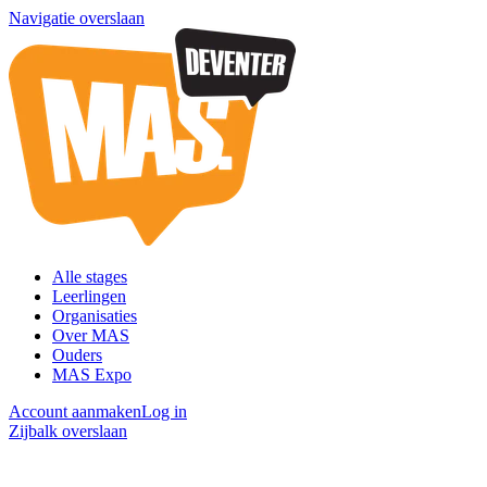
Navigatie overslaan
Alle stages
Leerlingen
Organisaties
Over MAS
Ouders
MAS Expo
Account aanmaken
Log in
Zijbalk overslaan