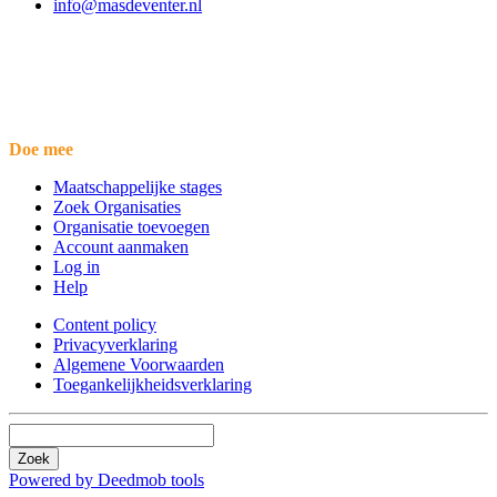
info@masdeventer.nl
Doe mee
Maatschappelijke stages
Zoek Organisaties
Organisatie toevoegen
Account aanmaken
Log in
Help
Content policy
Privacyverklaring
Algemene Voorwaarden
Toegankelijkheidsverklaring
Zoek
Powered by Deedmob tools