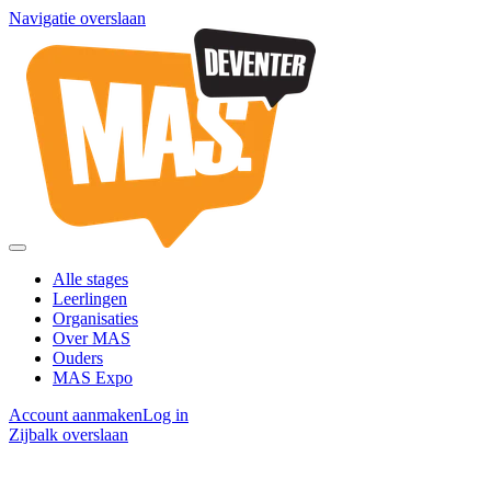
Navigatie overslaan
Alle stages
Leerlingen
Organisaties
Over MAS
Ouders
MAS Expo
Account aanmaken
Log in
Zijbalk overslaan