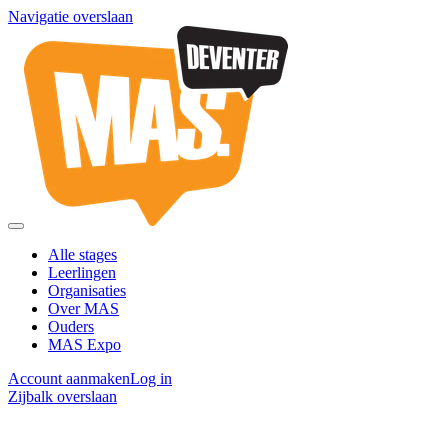
Navigatie overslaan
Alle stages
Leerlingen
Organisaties
Over MAS
Ouders
MAS Expo
Account aanmaken
Log in
Zijbalk overslaan