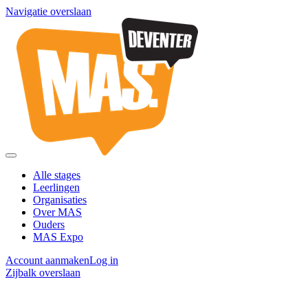
Navigatie overslaan
Alle stages
Leerlingen
Organisaties
Over MAS
Ouders
MAS Expo
Account aanmaken
Log in
Zijbalk overslaan