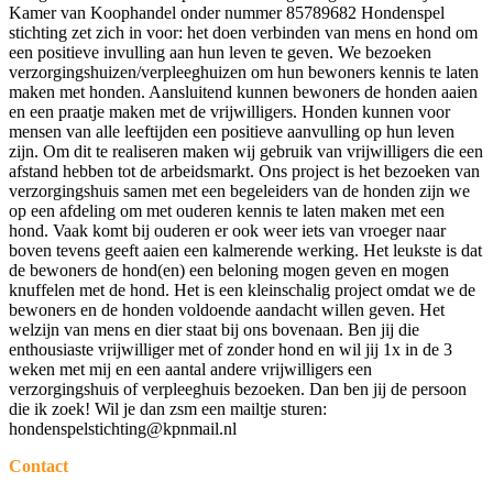
Kamer van Koophandel onder nummer 85789682 Hondenspel
stichting zet zich in voor: het doen verbinden van mens en hond om
een positieve invulling aan hun leven te geven. We bezoeken
verzorgingshuizen/verpleeghuizen om hun bewoners kennis te laten
maken met honden. Aansluitend kunnen bewoners de honden aaien
en een praatje maken met de vrijwilligers. Honden kunnen voor
mensen van alle leeftijden een positieve aanvulling op hun leven
zijn. Om dit te realiseren maken wij gebruik van vrijwilligers die een
afstand hebben tot de arbeidsmarkt. Ons project is het bezoeken van
verzorgingshuis samen met een begeleiders van de honden zijn we
op een afdeling om met ouderen kennis te laten maken met een
hond. Vaak komt bij ouderen er ook weer iets van vroeger naar
boven tevens geeft aaien een kalmerende werking. Het leukste is dat
de bewoners de hond(en) een beloning mogen geven en mogen
knuffelen met de hond. Het is een kleinschalig project omdat we de
bewoners en de honden voldoende aandacht willen geven. Het
welzijn van mens en dier staat bij ons bovenaan. Ben jij die
enthousiaste vrijwilliger met of zonder hond en wil jij 1x in de 3
weken met mij en een aantal andere vrijwilligers een
verzorgingshuis of verpleeghuis bezoeken. Dan ben jij de persoon
die ik zoek! Wil je dan zsm een mailtje sturen:
hondenspelstichting@kpnmail.nl
Contact