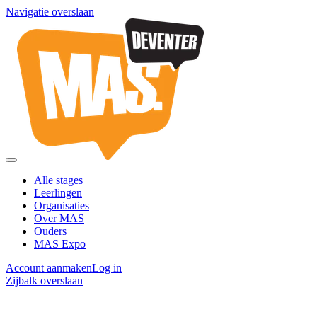
Navigatie overslaan
Alle stages
Leerlingen
Organisaties
Over MAS
Ouders
MAS Expo
Account aanmaken
Log in
Zijbalk overslaan