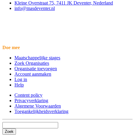
Kleine Overstraat 75, 7411 JK Deventer, Nederland
info@masdeventer.nl
Doe mee
Maatschappelijke stages
Zoek Organisaties
Organisatie toevoegen
Account aanmaken
Log in
Help
Content policy
Privacyverklaring
Algemene Voorwaarden
Toegankelijkheidsverklaring
Zoek