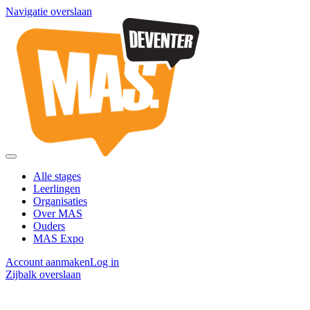
Navigatie overslaan
Alle stages
Leerlingen
Organisaties
Over MAS
Ouders
MAS Expo
Account aanmaken
Log in
Zijbalk overslaan