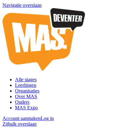
Navigatie overslaan
Alle stages
Leerlingen
Organisaties
Over MAS
Ouders
MAS Expo
Account aanmaken
Log in
Zijbalk overslaan