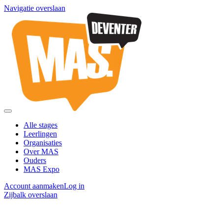
Navigatie overslaan
Alle stages
Leerlingen
Organisaties
Over MAS
Ouders
MAS Expo
Account aanmaken
Log in
Zijbalk overslaan