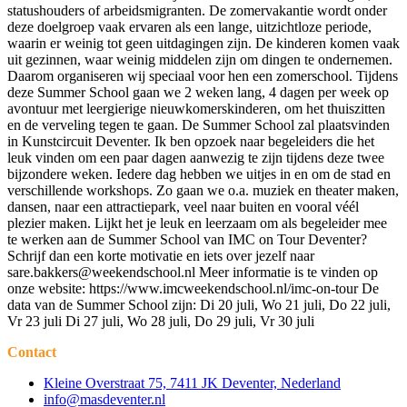
statushouders of arbeidsmigranten. De zomervakantie wordt onder
deze doelgroep vaak ervaren als een lange, uitzichtloze periode,
waarin er weinig tot geen uitdagingen zijn. De kinderen komen vaak
uit gezinnen, waar weinig middelen zijn om dingen te ondernemen.
Daarom organiseren wij speciaal voor hen een zomerschool. Tijdens
deze Summer School gaan we 2 weken lang, 4 dagen per week op
avontuur met leergierige nieuwkomerskinderen, om het thuiszitten
en de verveling tegen te gaan. De Summer School zal plaatsvinden
in Kunstcircuit Deventer. Ik ben opzoek naar begeleiders die het
leuk vinden om een paar dagen aanwezig te zijn tijdens deze twee
bijzondere weken. Iedere dag hebben we uitjes in en om de stad en
verschillende workshops. Zo gaan we o.a. muziek en theater maken,
dansen, naar een attractiepark, veel naar buiten en vooral véél
plezier maken. Lijkt het je leuk en leerzaam om als begeleider mee
te werken aan de Summer School van IMC on Tour Deventer?
Schrijf dan een korte motivatie en iets over jezelf naar
sare.bakkers@weekendschool.nl
Meer informatie is te vinden op
onze website: https://www.imcweekendschool.nl/imc-on-tour De
data van de Summer School zijn: Di 20 juli, Wo 21 juli, Do 22 juli,
Vr 23 juli Di 27 juli, Wo 28 juli, Do 29 juli, Vr 30 juli
Contact
Kleine Overstraat 75, 7411 JK Deventer, Nederland
info@masdeventer.nl