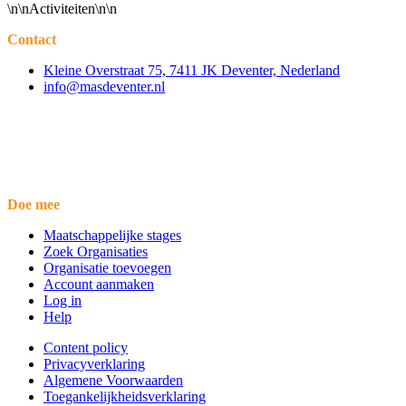
\n\nActiviteiten\n\n
Contact
Kleine Overstraat 75, 7411 JK Deventer, Nederland
info@masdeventer.nl
Doe mee
Maatschappelijke stages
Zoek Organisaties
Organisatie toevoegen
Account aanmaken
Log in
Help
Content policy
Privacyverklaring
Algemene Voorwaarden
Toegankelijkheidsverklaring