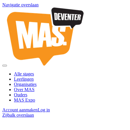
Navigatie overslaan
Alle stages
Leerlingen
Organisaties
Over MAS
Ouders
MAS Expo
Account aanmaken
Log in
Zijbalk overslaan