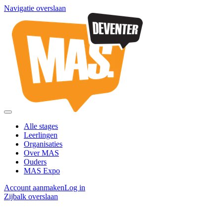
Navigatie overslaan
Alle stages
Leerlingen
Organisaties
Over MAS
Ouders
MAS Expo
Account aanmaken
Log in
Zijbalk overslaan