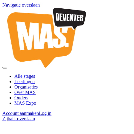
Navigatie overslaan
Alle stages
Leerlingen
Organisaties
Over MAS
Ouders
MAS Expo
Account aanmaken
Log in
Zijbalk overslaan