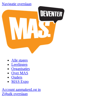
Navigatie overslaan
Alle stages
Leerlingen
Organisaties
Over MAS
Ouders
MAS Expo
Account aanmaken
Log in
Zijbalk overslaan