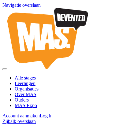
Navigatie overslaan
Alle stages
Leerlingen
Organisaties
Over MAS
Ouders
MAS Expo
Account aanmaken
Log in
Zijbalk overslaan