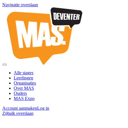
Navigatie overslaan
Alle stages
Leerlingen
Organisaties
Over MAS
Ouders
MAS Expo
Account aanmaken
Log in
Zijbalk overslaan