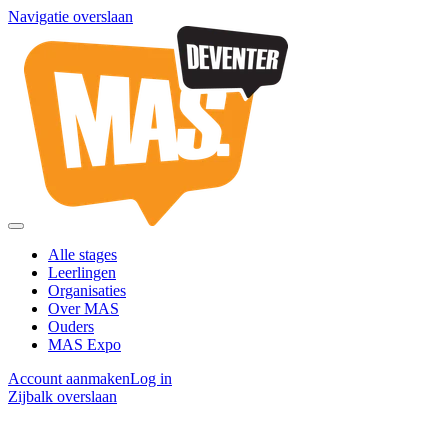
Navigatie overslaan
Alle stages
Leerlingen
Organisaties
Over MAS
Ouders
MAS Expo
Account aanmaken
Log in
Zijbalk overslaan