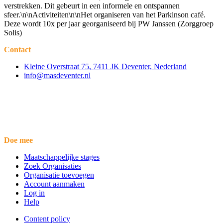
verstrekken. Dit gebeurt in een informele en ontspannen
sfeer.\n\nActiviteiten\n\nHet organiseren van het Parkinson café.
Deze wordt 10x per jaar georganiseerd bij PW Janssen (Zorggroep
Solis)
Contact
Kleine Overstraat 75, 7411 JK Deventer, Nederland
info@masdeventer.nl
Doe mee
Maatschappelijke stages
Zoek Organisaties
Organisatie toevoegen
Account aanmaken
Log in
Help
Content policy