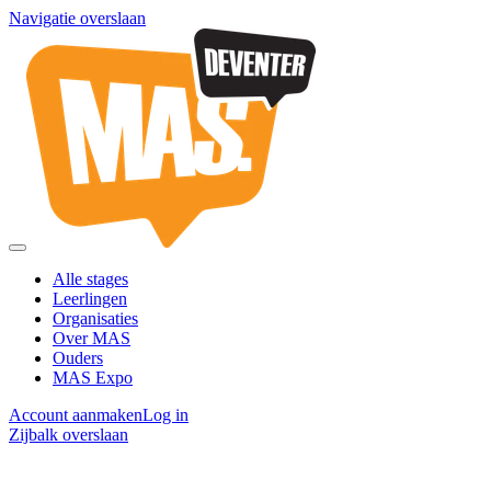
Navigatie overslaan
Alle stages
Leerlingen
Organisaties
Over MAS
Ouders
MAS Expo
Account aanmaken
Log in
Zijbalk overslaan