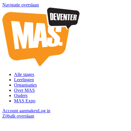
Navigatie overslaan
Alle stages
Leerlingen
Organisaties
Over MAS
Ouders
MAS Expo
Account aanmaken
Log in
Zijbalk overslaan