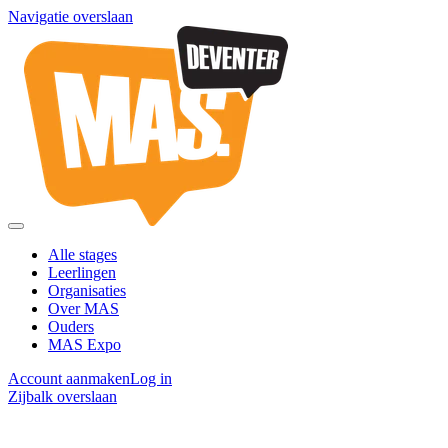
Navigatie overslaan
Alle stages
Leerlingen
Organisaties
Over MAS
Ouders
MAS Expo
Account aanmaken
Log in
Zijbalk overslaan