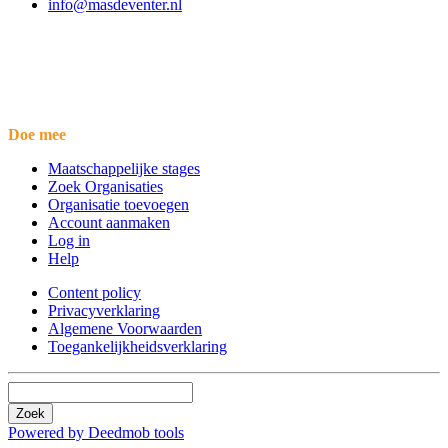
info@masdeventer.nl
Doe mee
Maatschappelijke stages
Zoek Organisaties
Organisatie toevoegen
Account aanmaken
Log in
Help
Content policy
Privacyverklaring
Algemene Voorwaarden
Toegankelijkheidsverklaring
Zoek
Powered by Deedmob tools