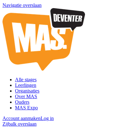
Navigatie overslaan
Alle stages
Leerlingen
Organisaties
Over MAS
Ouders
MAS Expo
Account aanmaken
Log in
Zijbalk overslaan