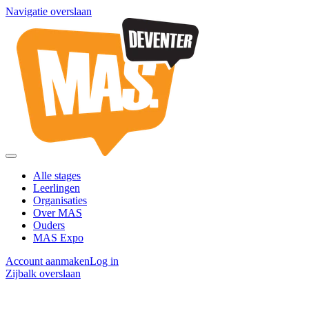
Navigatie overslaan
Alle stages
Leerlingen
Organisaties
Over MAS
Ouders
MAS Expo
Account aanmaken
Log in
Zijbalk overslaan