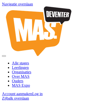
Navigatie overslaan
Alle stages
Leerlingen
Organisaties
Over MAS
Ouders
MAS Expo
Account aanmaken
Log in
Zijbalk overslaan