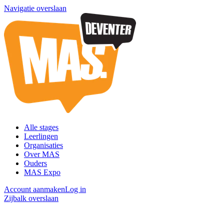
Navigatie overslaan
Alle stages
Leerlingen
Organisaties
Over MAS
Ouders
MAS Expo
Account aanmaken
Log in
Zijbalk overslaan