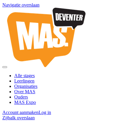
Navigatie overslaan
Alle stages
Leerlingen
Organisaties
Over MAS
Ouders
MAS Expo
Account aanmaken
Log in
Zijbalk overslaan